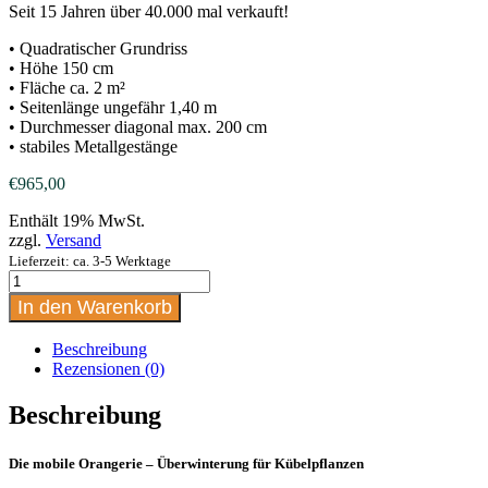
Seit 15 Jahren über 40.000 mal verkauft!
• Quadratischer Grundriss
• Höhe 150 cm
• Fläche ca. 2 m²
• Seitenlänge ungefähr 1,40 m
• Durchmesser diagonal max. 200 cm
• stabiles Metallgestänge
€
965,00
Enthält 19% MwSt.
zzgl.
Versand
Lieferzeit: ca. 3-5 Werktage
Florino
Größe
In den Warenkorb
M
|
Beschreibung
für
Rezensionen (0)
Kübelpflanzen
zur
Beschreibung
Überwinterung
Menge
Die mobile Orangerie – Überwinterung für Kübelpflanzen